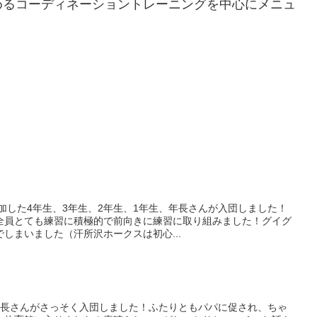
めるコーディネーショントレーニングを中心にメニュ
参加した4年生、3年生、2年生、1年生、年長さんが入団しました！
全員とても練習に積極的で前向きに練習に取り組みました！グイグ
しまいました（汗所沢ホークスは初心...
年長さんがさっそく入団しました！ふたりともパパに促され、ちゃ