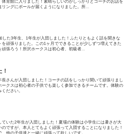
、体育館に入りました！素晴らしいのがしっかりとコーチのお話を
リングにボールが届くようになりました。所...
加した3年生、1年生が入団しました！ふたりともよく話を聞きな
トを頑張りました。この1ヶ月でできることが少しずつ増えてきた
頑張ろう！所沢ホークスは初心者、初級者...
た！
年長さんが入団しました！コーチの話をしっかり聞いて頑張りまし
ホークスは初心者の子供でも楽しく参加できるチームです。体験の
みください。
！
していた2年生が入団しました！夏場の体験は小学生には暑さが大
いのですが、本人とてもよく頑張って入団することになりました！
、他の子供達と一緒に頑張って欲しいです。...