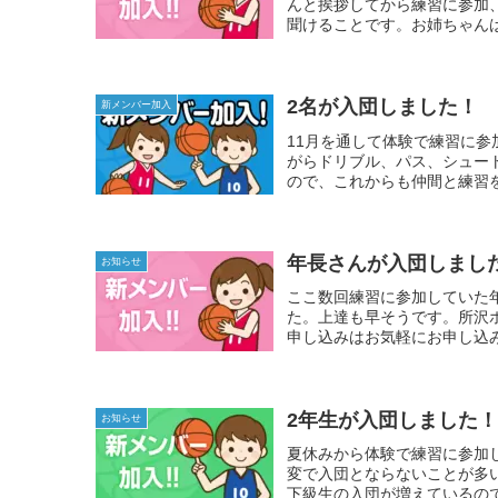
んと挨拶してから練習に参加
聞けることです。お姉ちゃんは
2名が入団しました！
新メンバー加入
11月を通して体験で練習に参
がらドリブル、パス、シュー
ので、これからも仲間と練習を
年長さんが入団しまし
お知らせ
ここ数回練習に参加していた
た。上達も早そうです。所沢
申し込みはお気軽にお申し込
2年生が入団しました
お知らせ
夏休みから体験で練習に参加
変で入団とならないことが多
下級生の入団が増えているので