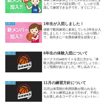
した！コーチの話を聞いて、しっかり意
識して練習できる子です。すぐにフリー
スローから届くようになりました。本人
はさっそく放課後練習を頑張っているよ
うです^ ^所沢ホークスは初心者、運動が
あまり得意でない子...
1年生が入団しました！
お知らせ
体験で数回練習に参加していた1年生が入
団しました！コーチの話もしっかり聞い
て、前向きに一生懸命練習を頑張りまし
た。所沢ホークスは、初心者の子供、低
学年の子供が入団しやすいチームです。
楽しく参加しやすい練習を中心に、しっ
かりバスケットボールの...
6年生の体験入団について
お知らせ
ホークスのwebサイトを見た方から「体
験入団は6年生はできないのでしょうか」
とご指摘がありました。申し込みフォー
ムの設定ミスで6年生の項目に記述漏れが
あったようです。6年生の体験入団も承っ
ています。高学年からバスケを始めると
上手な選手と差を...
11月の練習方針について
お知らせ
11月は体育館の利用回数が限られるた
め、スキル練習はあまり行わず、子供た
ちが楽しめるコーディネーショントレー
ニングを主に行う予定です。初心者の子
供でも楽しめる練習が多いので、体験の