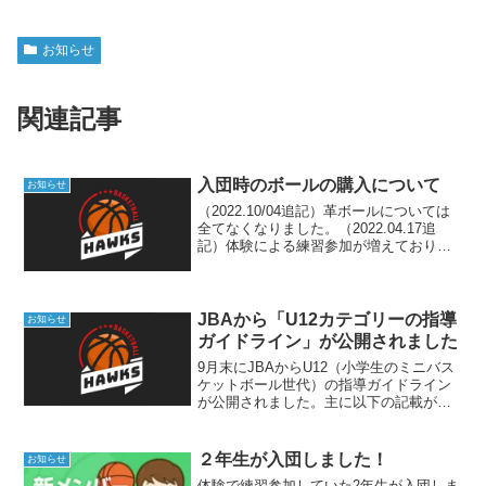
お知らせ
関連記事
入団時のボールの購入について
お知らせ
（2022.10/04追記）革ボールについては
全てなくなりました。（2022.04.17追
記）体験による練習参加が増えており、
近日中になくなる可能性があります。ボ
ール購入を希望されるも入団時期が重な
ってしまった場合は、子供たちにによる
じゃん...
JBAから「U12カテゴリーの指導
お知らせ
ガイドライン」が公開されました
9月末にJBAからU12（小学生のミニバス
ケットボール世代）の指導ガイドライン
が公開されました。主に以下の記載があ
ります。5〜12歳の子供の心身の発育の特
徴どのようなプレーヤー（技術、人間性
など）を育てるべきか育成とコーチング
２年生が入団しました！
お知らせ
に関する考え方...
体験で練習参加していた2年生が入団しま